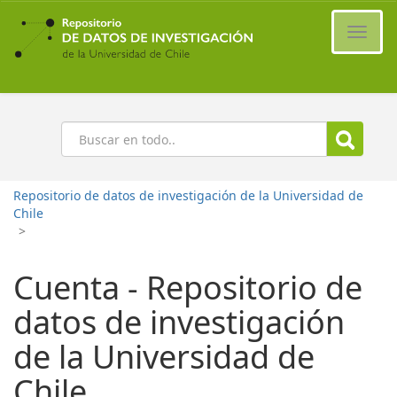
Ir
al
Cambi
contenido
naveg
principal
Buscar
Repositorio de datos de investigación de la Universidad de
Chile
>
Cuenta - Repositorio de
datos de investigación
de la Universidad de
Chile