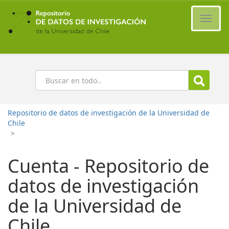
Ir
al
Cambi
contenido
naveg
principal
Buscar
Repositorio de datos de investigación de la Universidad de
Chile
>
Cuenta - Repositorio de
datos de investigación
de la Universidad de
Chile