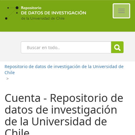
Ir
al
Cambi
contenido
naveg
principal
Buscar
Repositorio de datos de investigación de la Universidad de
Chile
>
Cuenta - Repositorio de
datos de investigación
de la Universidad de
Chile