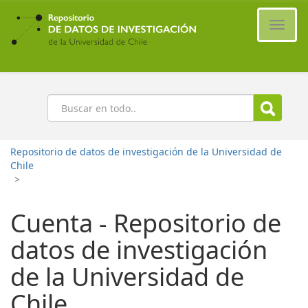
Ir
al
Cambi
contenido
naveg
principal
Buscar
Repositorio de datos de investigación de la Universidad de
Chile
>
Cuenta - Repositorio de
datos de investigación
de la Universidad de
Chile