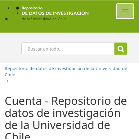
Ir
al
Cambi
contenido
naveg
principal
Buscar
Repositorio de datos de investigación de la Universidad de
Chile
>
Cuenta - Repositorio de
datos de investigación
de la Universidad de
Chile