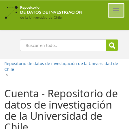
Ir
al
Cambi
contenido
naveg
principal
Buscar
Repositorio de datos de investigación de la Universidad de
Chile
>
Cuenta - Repositorio de
datos de investigación
de la Universidad de
Chile