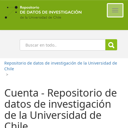
Ir
al
Cambi
contenido
naveg
principal
Buscar
Repositorio de datos de investigación de la Universidad de
Chile
>
Cuenta - Repositorio de
datos de investigación
de la Universidad de
Chile