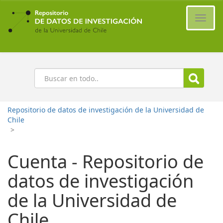
Ir
al
Cambi
contenido
naveg
principal
Buscar
Repositorio de datos de investigación de la Universidad de
Chile
>
Cuenta - Repositorio de
datos de investigación
de la Universidad de
Chile