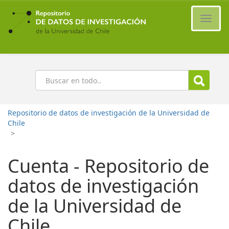
Ir
al
Cambi
contenido
naveg
principal
Buscar
Repositorio de datos de investigación de la Universidad de
Chile
>
Cuenta - Repositorio de
datos de investigación
de la Universidad de
Chile