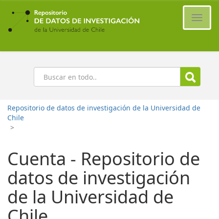
Ir
al
Cambi
contenido
naveg
principal
Buscar
Repositorio de datos de investigación de la Universidad de
Chile
>
Cuenta - Repositorio de
datos de investigación
de la Universidad de
Chile