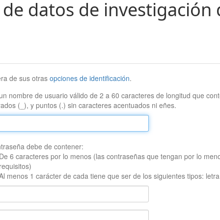
 de datos de investigación 
era de sus otras
opciones de identificación
.
un nombre de usuario válido de 2 a 60 caracteres de longitud que conte
ados (_), y puntos (.) sin caracteres acentuados ni eñes.
traseña debe de contener:
De 6 caracteres por lo menos (las contraseñas que tengan por lo men
requisitos)
Al menos 1 carácter de cada tiene que ser de los siguientes tipos: let