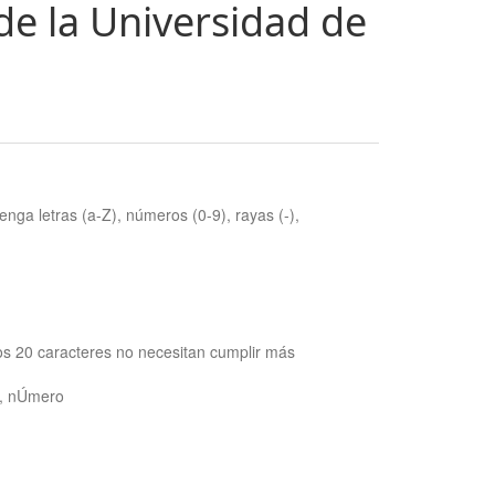
de la Universidad de
nga letras (a-Z), números (0-9), rayas (-),
os 20 caracteres no necesitan cumplir más
ra, nÚmero