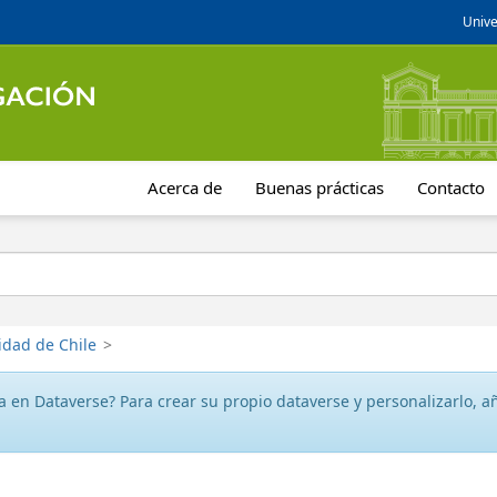
Unive
Acerca de
Buenas prácticas
Contacto
idad de Chile
>
 en Dataverse? Para crear su propio dataverse y personalizarlo, aña