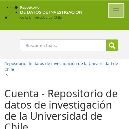
Ir
al
Cambi
contenido
naveg
principal
Buscar
Repositorio de datos de investigación de la Universidad de
Chile
>
Cuenta - Repositorio de
datos de investigación
de la Universidad de
Chile