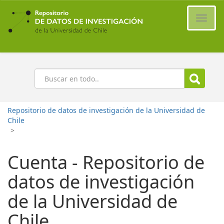
Ir
al
Cambi
contenido
naveg
principal
Buscar
Repositorio de datos de investigación de la Universidad de
Chile
>
Cuenta - Repositorio de
datos de investigación
de la Universidad de
Chile