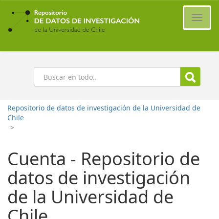
Ir
al
Cambi
contenido
naveg
principal
Buscar
Repositorio de datos de investigación de la Universidad de
Chile
>
Cuenta - Repositorio de
datos de investigación
de la Universidad de
Chile