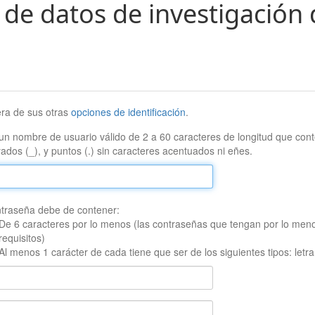
 de datos de investigación 
era de sus otras
opciones de identificación
.
un nombre de usuario válido de 2 a 60 caracteres de longitud que conte
ados (_), y puntos (.) sin caracteres acentuados ni eñes.
traseña debe de contener:
De 6 caracteres por lo menos (las contraseñas que tengan por lo men
requisitos)
Al menos 1 carácter de cada tiene que ser de los siguientes tipos: let