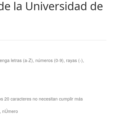
de la Universidad de
nga letras (a-Z), números (0-9), rayas (-),
os 20 caracteres no necesitan cumplir más
ra, nÚmero