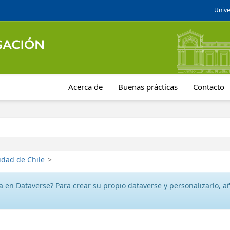
Unive
Acerca de
Buenas prácticas
Contacto
idad de Chile
>
 en Dataverse? Para crear su propio dataverse y personalizarlo, aña