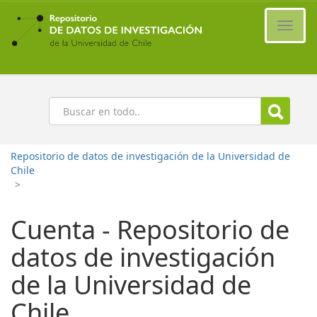
Ir
al
Cambi
contenido
naveg
principal
Buscar
Repositorio de datos de investigación de la Universidad de
Chile
>
Cuenta - Repositorio de
datos de investigación
de la Universidad de
Chile