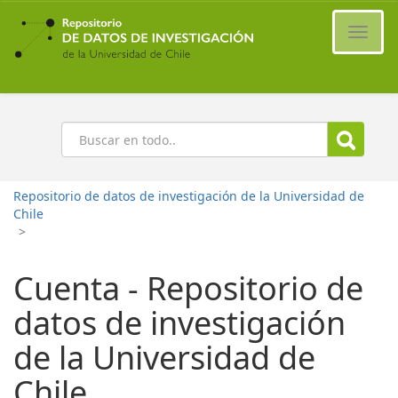
Ir
al
Cambi
contenido
naveg
principal
Buscar
Repositorio de datos de investigación de la Universidad de
Chile
>
Cuenta - Repositorio de
datos de investigación
de la Universidad de
Chile