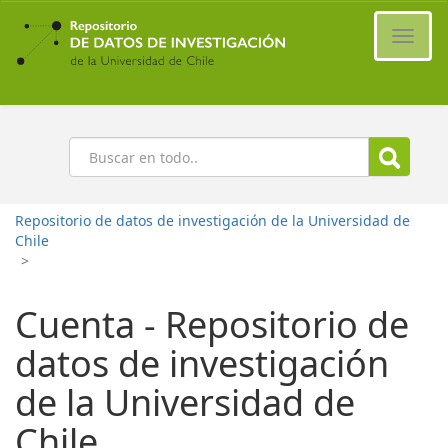
Ir
al
Cambi
contenido
naveg
principal
Buscar
Repositorio de datos de investigación de la Universidad de
Chile
>
Cuenta - Repositorio de
datos de investigación
de la Universidad de
Chile