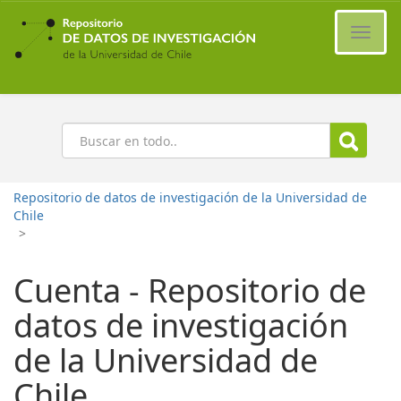
Ir
al
Cambi
contenido
naveg
principal
Buscar
Repositorio de datos de investigación de la Universidad de
Chile
>
Cuenta - Repositorio de
datos de investigación
de la Universidad de
Chile