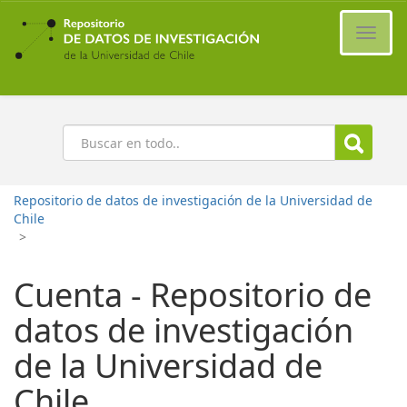
Ir
al
Cambi
contenido
naveg
principal
Buscar
Repositorio de datos de investigación de la Universidad de
Chile
>
Cuenta - Repositorio de
datos de investigación
de la Universidad de
Chile