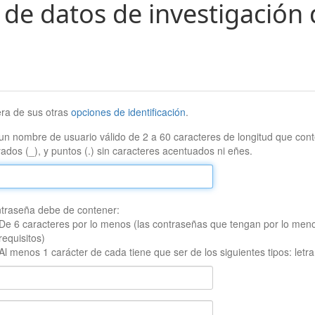
 de datos de investigación 
era de sus otras
opciones de identificación
.
un nombre de usuario válido de 2 a 60 caracteres de longitud que conte
ados (_), y puntos (.) sin caracteres acentuados ni eñes.
traseña debe de contener:
De 6 caracteres por lo menos (las contraseñas que tengan por lo men
requisitos)
Al menos 1 carácter de cada tiene que ser de los siguientes tipos: let