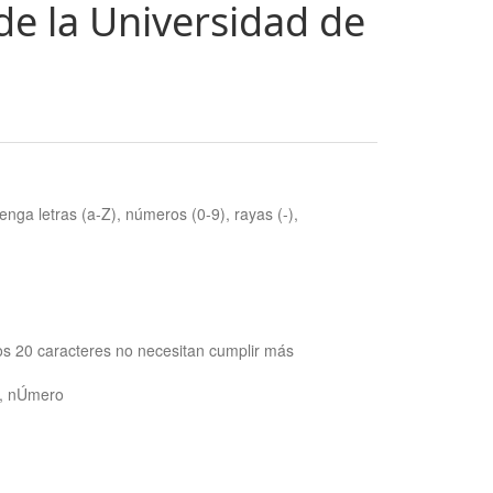
de la Universidad de
nga letras (a-Z), números (0-9), rayas (-),
os 20 caracteres no necesitan cumplir más
ra, nÚmero