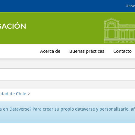
Unive
Acerca de
Buenas prácticas
Contacto
idad de Chile
>
 en Dataverse? Para crear su propio dataverse y personalizarlo, aña