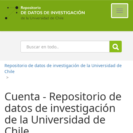
Ir
al
Cambi
contenido
naveg
principal
Buscar
Repositorio de datos de investigación de la Universidad de
Chile
>
Cuenta - Repositorio de
datos de investigación
de la Universidad de
Chile