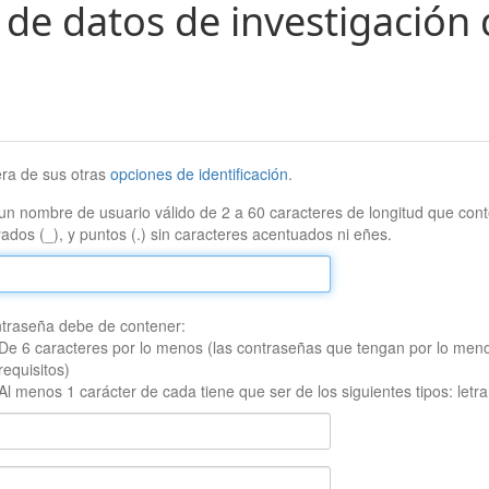
 de datos de investigación 
era de sus otras
opciones de identificación
.
un nombre de usuario válido de 2 a 60 caracteres de longitud que conte
ados (_), y puntos (.) sin caracteres acentuados ni eñes.
traseña debe de contener:
De 6 caracteres por lo menos (las contraseñas que tengan por lo men
requisitos)
Al menos 1 carácter de cada tiene que ser de los siguientes tipos: let