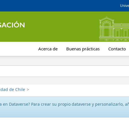
Unive
Acerca de
Buenas prácticas
Contacto
idad de Chile
>
 en Dataverse? Para crear su propio dataverse y personalizarlo, aña