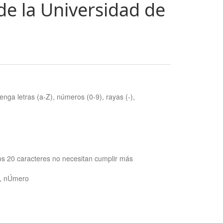
de la Universidad de
nga letras (a-Z), números (0-9), rayas (-),
os 20 caracteres no necesitan cumplir más
ra, nÚmero