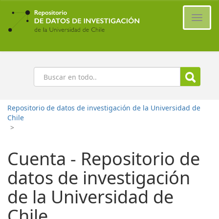
Ir
al
Cambi
contenido
naveg
principal
Buscar
Repositorio de datos de investigación de la Universidad de
Chile
>
Cuenta - Repositorio de
datos de investigación
de la Universidad de
Chile