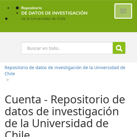
Ir
al
Cambi
contenido
naveg
principal
Buscar
Repositorio de datos de investigación de la Universidad de
Chile
>
Cuenta - Repositorio de
datos de investigación
de la Universidad de
Chile