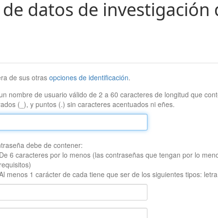
 de datos de investigación 
era de sus otras
opciones de identificación
.
un nombre de usuario válido de 2 a 60 caracteres de longitud que conte
ados (_), y puntos (.) sin caracteres acentuados ni eñes.
traseña debe de contener:
De 6 caracteres por lo menos (las contraseñas que tengan por lo men
requisitos)
Al menos 1 carácter de cada tiene que ser de los siguientes tipos: let