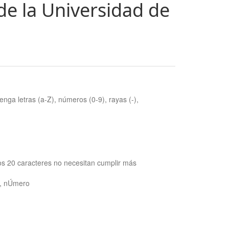
de la Universidad de
nga letras (a-Z), números (0-9), rayas (-),
os 20 caracteres no necesitan cumplir más
ra, nÚmero