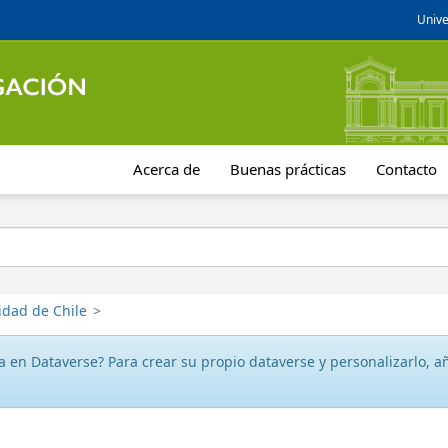
Unive
Acerca de
Buenas prácticas
Contacto
idad de Chile
>
 en Dataverse? Para crear su propio dataverse y personalizarlo, aña