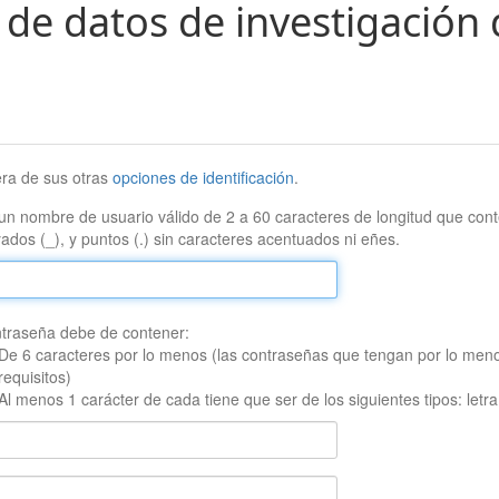
 de datos de investigación 
era de sus otras
opciones de identificación
.
un nombre de usuario válido de 2 a 60 caracteres de longitud que conte
ados (_), y puntos (.) sin caracteres acentuados ni eñes.
traseña debe de contener:
De 6 caracteres por lo menos (las contraseñas que tengan por lo men
requisitos)
Al menos 1 carácter de cada tiene que ser de los siguientes tipos: let