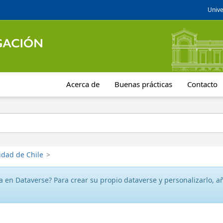
Unive
Acerca de
Buenas prácticas
Contacto
idad de Chile
>
 en Dataverse? Para crear su propio dataverse y personalizarlo, aña