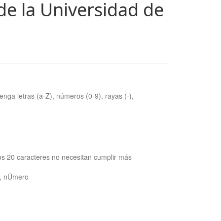
de la Universidad de
nga letras (a-Z), números (0-9), rayas (-),
os 20 caracteres no necesitan cumplir más
ra, nÚmero