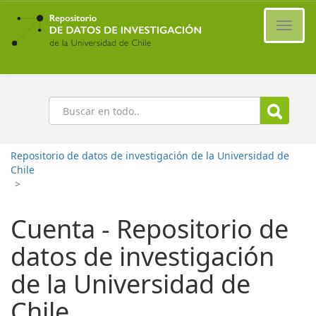
Ir
al
Cambi
contenido
naveg
principal
Buscar
Repositorio de datos de investigación de la Universidad de
Chile
>
Cuenta - Repositorio de
datos de investigación
de la Universidad de
Chile