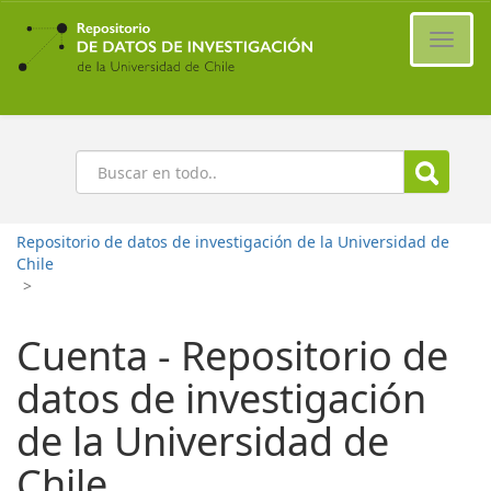
Ir
al
Cambi
contenido
naveg
principal
Buscar
Repositorio de datos de investigación de la Universidad de
Chile
>
Cuenta - Repositorio de
datos de investigación
de la Universidad de
Chile