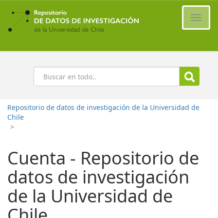
Ir
al
Cambi
contenido
naveg
principal
Buscar
Repositorio de datos de investigación de la Universidad de
Chile
>
Cuenta - Repositorio de
datos de investigación
de la Universidad de
Chile