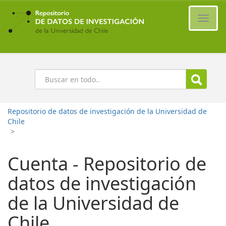
Ir
al
Cambi
contenido
naveg
principal
Buscar
Repositorio de datos de investigación de la Universidad de
Chile
>
Cuenta - Repositorio de
datos de investigación
de la Universidad de
Chile