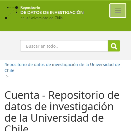
Ir
al
Cambi
contenido
naveg
principal
Buscar
Repositorio de datos de investigación de la Universidad de
Chile
>
Cuenta - Repositorio de
datos de investigación
de la Universidad de
Chile