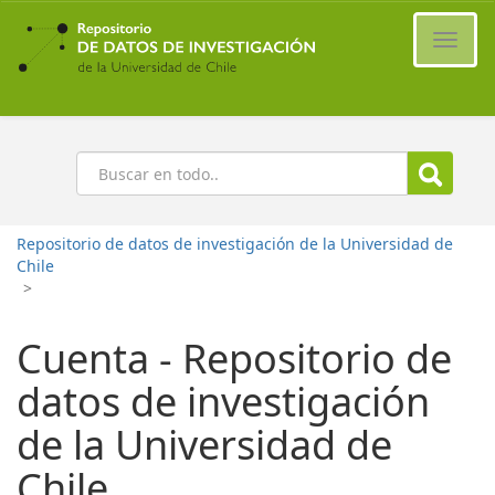
Ir
al
Cambi
contenido
naveg
principal
Buscar
Repositorio de datos de investigación de la Universidad de
Chile
>
Cuenta - Repositorio de
datos de investigación
de la Universidad de
Chile