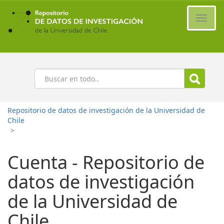
Ir
al
Cambi
contenido
naveg
principal
Buscar
Repositorio de datos de investigación de la Universidad de
Chile
>
Cuenta - Repositorio de
datos de investigación
de la Universidad de
Chile