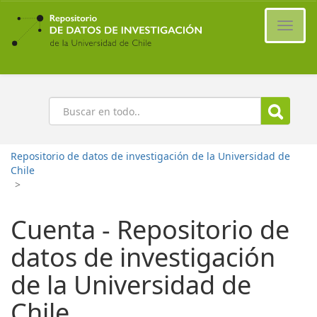
Ir
al
Cambi
contenido
naveg
principal
Buscar
Repositorio de datos de investigación de la Universidad de
Chile
>
Cuenta - Repositorio de
datos de investigación
de la Universidad de
Chile