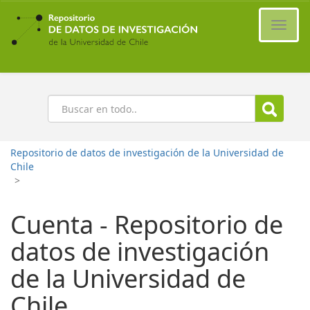
Ir
al
Cambi
contenido
naveg
principal
Buscar
Repositorio de datos de investigación de la Universidad de
Chile
>
Cuenta - Repositorio de
datos de investigación
de la Universidad de
Chile