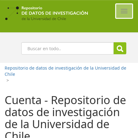
Ir
al
Cambi
contenido
naveg
principal
Buscar
Repositorio de datos de investigación de la Universidad de
Chile
>
Cuenta - Repositorio de
datos de investigación
de la Universidad de
Chile