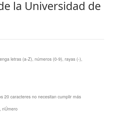
de la Universidad de
nga letras (a-Z), números (0-9), rayas (-),
os 20 caracteres no necesitan cumplir más
ra, nÚmero