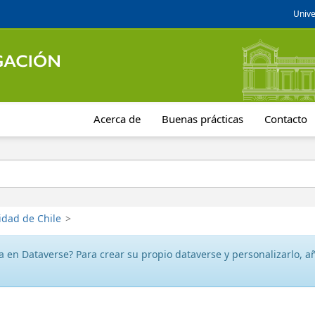
Unive
Acerca de
Buenas prácticas
Contacto
idad de Chile
>
 en Dataverse? Para crear su propio dataverse y personalizarlo, aña