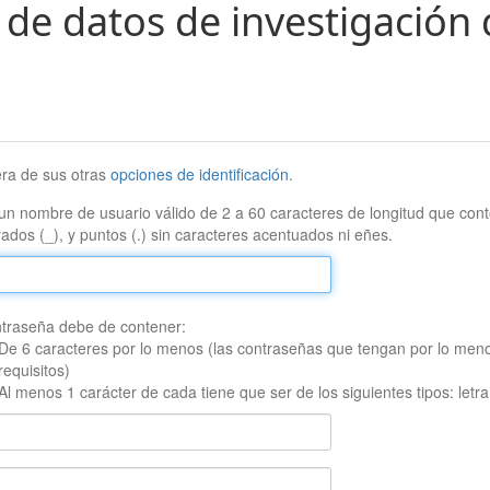
 de datos de investigación 
era de sus otras
opciones de identificación
.
un nombre de usuario válido de 2 a 60 caracteres de longitud que conte
ados (_), y puntos (.) sin caracteres acentuados ni eñes.
traseña debe de contener:
De 6 caracteres por lo menos (las contraseñas que tengan por lo men
requisitos)
Al menos 1 carácter de cada tiene que ser de los siguientes tipos: let