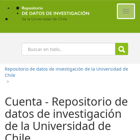
Ir
al
Cambi
contenido
naveg
principal
Buscar
Repositorio de datos de investigación de la Universidad de
Chile
>
Cuenta - Repositorio de
datos de investigación
de la Universidad de
Chile