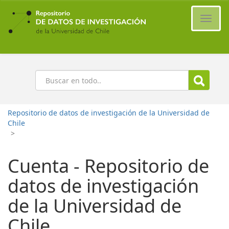
Ir
al
Cambi
contenido
naveg
principal
Buscar
Repositorio de datos de investigación de la Universidad de
Chile
>
Cuenta - Repositorio de
datos de investigación
de la Universidad de
Chile