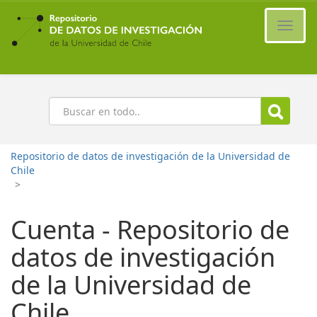
Ir
al
Cambi
contenido
naveg
principal
Buscar
Repositorio de datos de investigación de la Universidad de
Chile
>
Cuenta - Repositorio de
datos de investigación
de la Universidad de
Chile