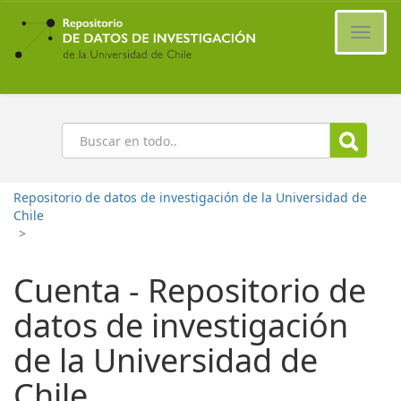
Ir
al
Cambi
contenido
naveg
principal
Buscar
Repositorio de datos de investigación de la Universidad de
Chile
>
Cuenta - Repositorio de
datos de investigación
de la Universidad de
Chile