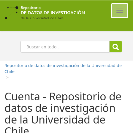
Ir
al
Cambi
contenido
naveg
principal
Buscar
Repositorio de datos de investigación de la Universidad de
Chile
>
Cuenta - Repositorio de
datos de investigación
de la Universidad de
Chile