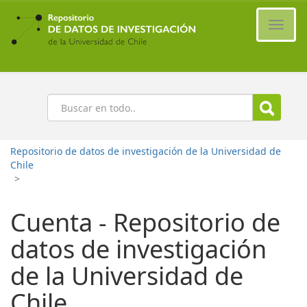
Ir
al
Cambi
contenido
naveg
principal
Buscar
Repositorio de datos de investigación de la Universidad de
Chile
>
Cuenta - Repositorio de
datos de investigación
de la Universidad de
Chile