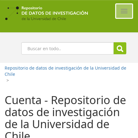
Ir
al
Cambi
contenido
naveg
principal
Buscar
Repositorio de datos de investigación de la Universidad de
Chile
>
Cuenta - Repositorio de
datos de investigación
de la Universidad de
Chile