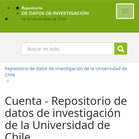
Ir
al
Cambi
contenido
naveg
principal
Buscar
Repositorio de datos de investigación de la Universidad de
Chile
>
Cuenta - Repositorio de
datos de investigación
de la Universidad de
Chile