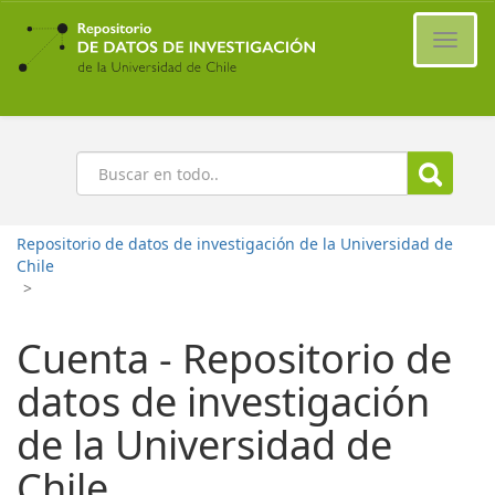
Ir
al
Cambi
contenido
naveg
principal
Buscar
Repositorio de datos de investigación de la Universidad de
Chile
>
Cuenta - Repositorio de
datos de investigación
de la Universidad de
Chile