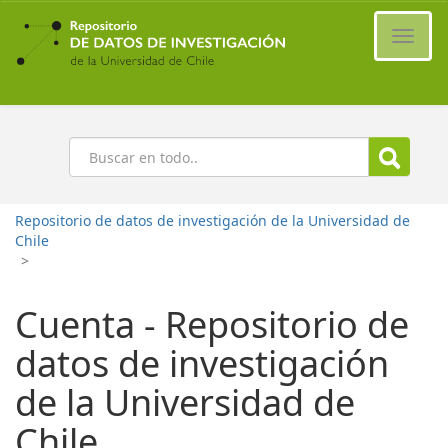
Ir
al
Cambi
contenido
naveg
principal
Buscar
Repositorio de datos de investigación de la Universidad de
Chile
>
Cuenta - Repositorio de
datos de investigación
de la Universidad de
Chile