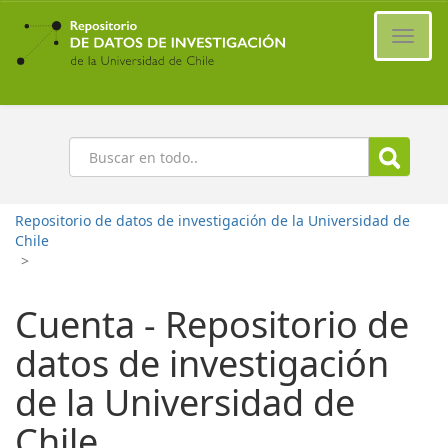
Ir
al
Cambi
contenido
naveg
principal
Buscar
Repositorio de datos de investigación de la Universidad de
Chile
>
Cuenta - Repositorio de
datos de investigación
de la Universidad de
Chile