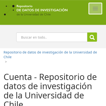
Ir
al
Cambi
contenido
naveg
principal
Buscar
Repositorio de datos de investigación de la Universidad de
Chile
>
Cuenta - Repositorio de
datos de investigación
de la Universidad de
Chile